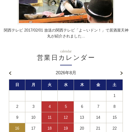
関西テレビ 2017/02/01 放送の関西テレビ「よ～いドン！」で居酒屋天神
丸が紹介されました...
calendar
営業日カレンダー
2026年8月
日
月
火
水
木
金
土
1
2
3
4
5
6
7
8
9
10
11
12
13
14
15
16
17
18
19
20
21
22