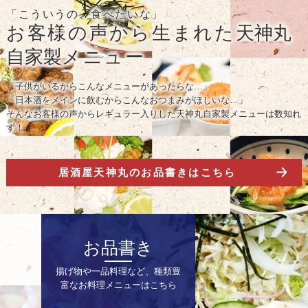
「こういうの、食べたいな」
お客様の声から生まれた
天神丸
自家製
メニュー
「子供がいるからこんなメニューがあったらな…」
「日本酒をメインに飲むからこんなおつまみがほしいな…」
そんなお客様の声からレギュラー入りした天神丸自家製メニューは数知れ
ず！
居酒屋天神丸のお品書きはこちら
お品書き
揚げ物や一品料理など、種類豊
富なお料理メニューはこちら